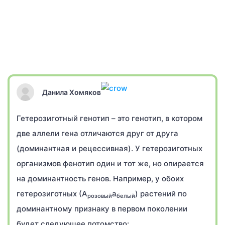
Данила Хомяков
Гетерозиготный генотип – это генотип, в котором
две аллели гена отличаются друг от друга
(доминантная и рецессивная). У гетерозиготных
организмов фенотип один и тот же, но опирается
на доминантность генов. Например, у обоих
гетерозиготных (А
а
) растений по
розовый
белый
доминантному признаку в первом поколении
будет следующее потомство: