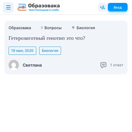
Вход
Образовака
❓
Вопросы
🌳
Биология
Гетерозиготный генотип это что?
19 мая, 2020
Биология
Светлана
1
ответ