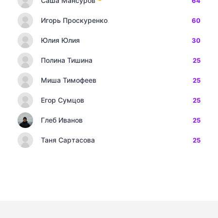
Саша Мансуров
64
Игорь Проскуренко
60
Юлия Юлия
30
Полина Тишина
25
Миша Тимофеев
25
Егор Сумцов
25
Глеб Иванов
25
Таня Сартасова
25