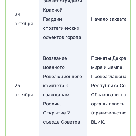
Захват отрядами
Красной
24
Гвардии
Начало захвата вла
октября
стратегических
объектов города
Воззвание
Приняты Декреты 
Военного
мире и Земле.
Революционного
Провозглашена
25
комитета к
Республика Совето
октября
гражданам
Образованы новые
России.
органы власти – С
Открытие 2
(правительство) и
съезда Советов
ВЦИК.