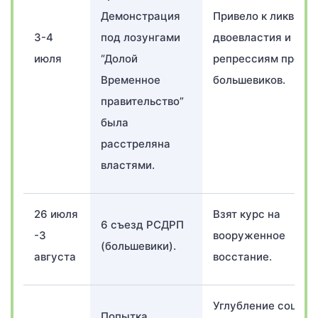
Демонстрация
Привело к ликвида
3-4
под лозунгами
двоевластия и
июля
“Долой
репрессиям против
Временное
большевиков.
правительство”
была
расстреляна
властями.
26 июля
Взят курс на
6 съезд РСДРП
-3
вооруженное
(большевики).
августа
восстание.
Углубление социал
Попытка