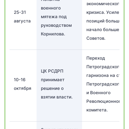
экономического
военного
25-31
кризиса. Усиление
мятежа под
августа
позиций большевик
руководством
начало большевиз
Корнилова.
Советов.
Переход
Петроградского
ЦК РСДРП
гарнизона на стор
10-16
принимает
Петроградского Со
октября
решение о
и Военного
взятии власти.
Революционного
комитета.