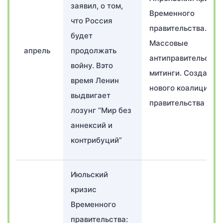
заявил, о том,
Временного
что Россия
правительства.
будет
Массовые
апрель
продолжать
антиправительств
войну. Вэто
митинги. Создание
время Ленин
нового коалиционн
выдвигает
правительства
лозунг “Мир без
аннексий и
контрибуций”
Июльский
кризис
Временного
правительства: