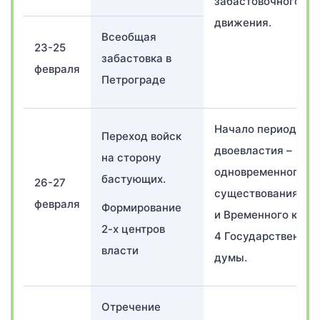
забастовочного
движения.
Всеобщая
23-25
забастовка в
февраля
Петрограде
Начало периода
Переход войск
двоевластия –
на сторону
одновременного
бастующих.
26-27
существования Со
февраля
Формирование
и Временного коми
2-х центров
4 Государственной
власти
думы.
Отречение