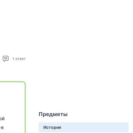
1
ответ
Предметы
ой
-я
История