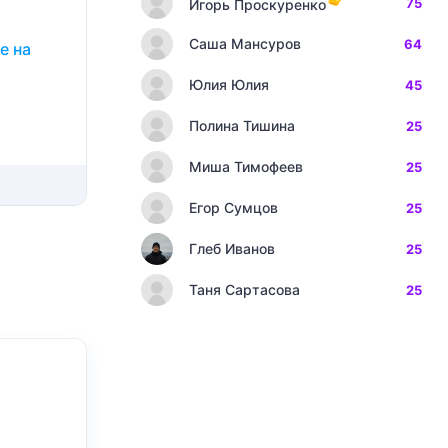
75
Игорь Проскуренко
Саша Мансуров
64
е на
Юлия Юлия
45
Полина Тишина
25
Миша Тимофеев
25
Егор Сумцов
25
Глеб Иванов
25
Таня Сартасова
25