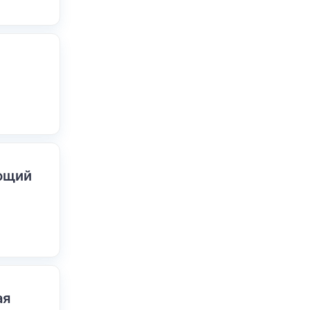
ающий
ая