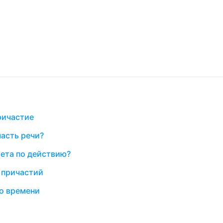
ричастие
асть речи?
ета по действию?
е причастий
о времени