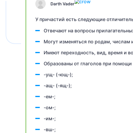
Darth Vader
У причастий есть следующие отличител
Отвечают на вопросы прилагательных
Могут изменяться по родам, числам 
Имеют переходность, вид, время и в
Образованы от глаголов при помощи
-ущ- (-ющ-);
-ащ- (-ящ-);
-ем-;
-ом-;
-им-;
-вш-;