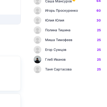
64
Саша Мансуров
Игорь Проскуренко
60
Юлия Юлия
30
Полина Тишина
25
Миша Тимофеев
25
Егор Сумцов
25
Глеб Иванов
25
Таня Сартасова
25