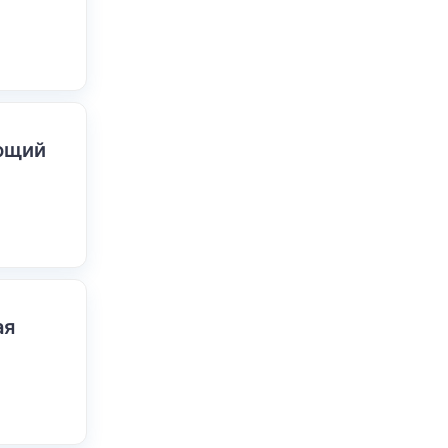
ающий
ая