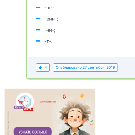
-ш-;
-енн-;
-нн-;
-т-.
4
Опубликовано
27 сентября, 2019