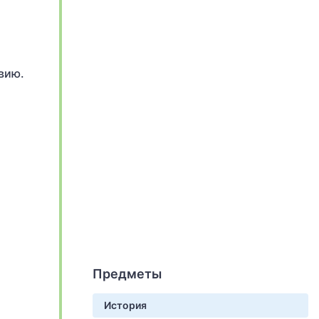
вию.
Предметы
История