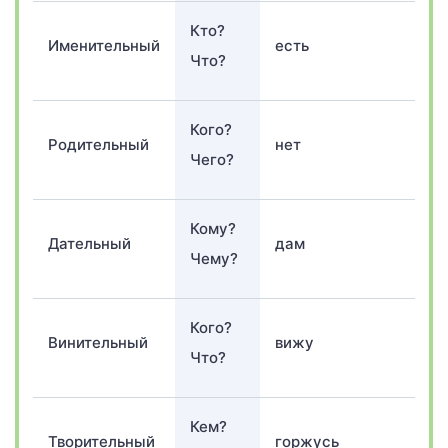
Кто?
Именительный
есть
д
Что?
Кого?
Родительный
нет
д
Чего?
Кому?
Дательный
дам
д
Чему?
Кого?
Винительный
вижу
д
Что?
Кем?
Творительный
горжусь
д