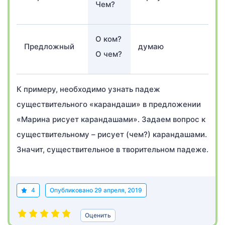
Чем?
О ком?
Предложный
думаю
д
О чем?
К примеру, необходимо узнать падеж
существительного «карандаши» в предложении
«Марина рисует карандашами». Задаем вопрос к
существительному – рисует (чем?) карандашами.
Значит, существительное в творительном падеже.
4
Опубликовано
29 апреля, 2019
Оценить