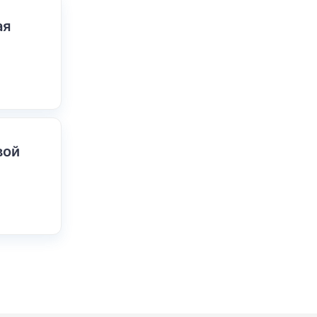
ая
вой