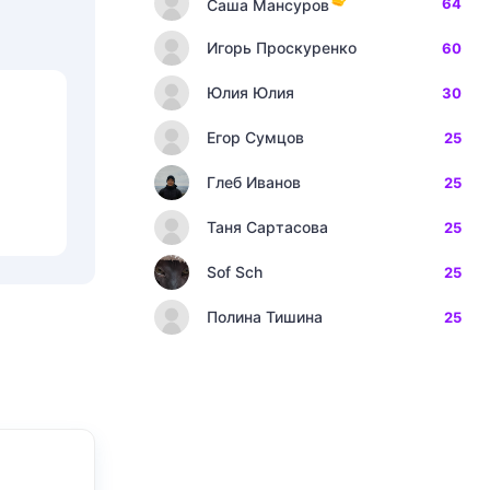
64
Саша Мансуров
Игорь Проскуренко
60
Юлия Юлия
30
Егор Сумцов
25
Глеб Иванов
25
Таня Сартасова
25
Sof Sch
25
Полина Тишина
25