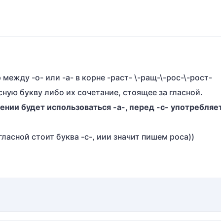
между -о- или -а- в корне -раст- \-ращ-\-рос-\-рост-
ную букву либо их сочетание, стоящее за гласной.
ении будет использоваться -а-, перед -с- употребляе
ласной стоит буква -с-, иии значит пишем роса))