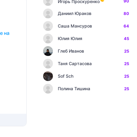
90
Игорь Проскуренко
Даниил Юраков
80
Саша Мансуров
64
е на
Юлия Юлия
45
Глеб Иванов
25
Таня Сартасова
25
Sof Sch
25
Полина Тишина
25