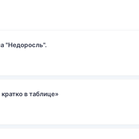
а "Недоросль".
 кратко в таблице»