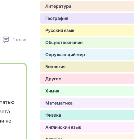
Литература
География
Русский язык
1
ответ
Обществознание
Окружающий мир
Биология
Другое
Химия
статью
Математика
вета
Физика
ии не
Английский язык