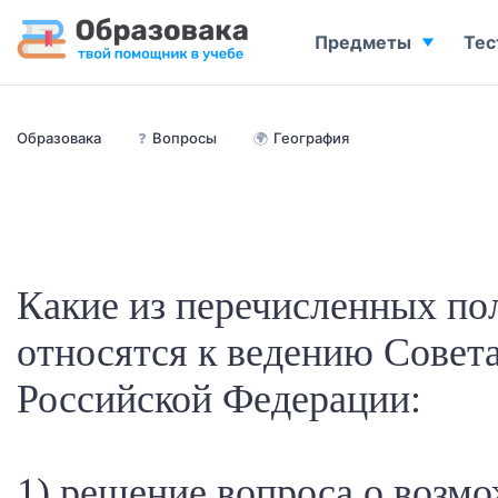
Предметы
Тес
Образовака
❓
Вопросы
🌍
География
Какие из перечисленных по
относятся к ведению Совет
Российской Федерации:
1) решение вопроса о возм