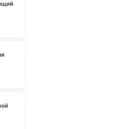
ающий
ая
вой