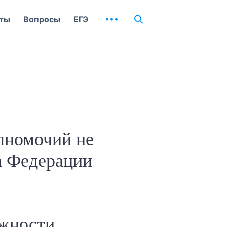
ты
Вопросы
ЕГЭ
лномочий не
а Федерации
ожности