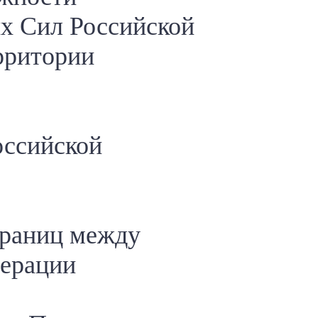
х Сил Российской
рритории
оссийской
границ между
дерации