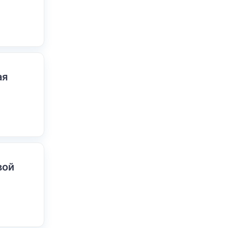
ая
вой