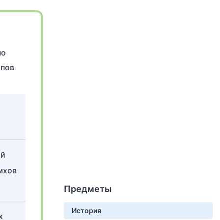
по
ипов
ой
мхов
Предметы
История
х