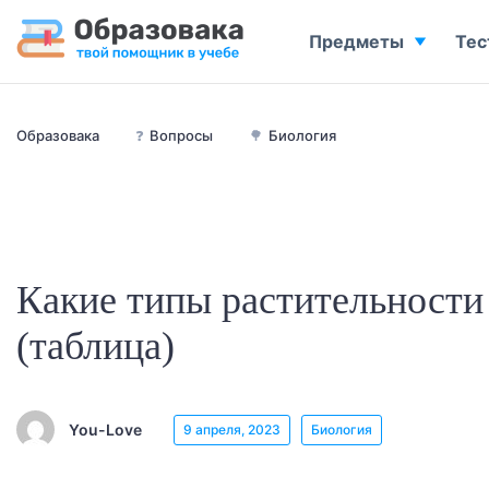
Предметы
Тес
Образовака
❓
Вопросы
🌳
Биология
Какие типы растительности
(таблица)
You-Love
9 апреля, 2023
Биология