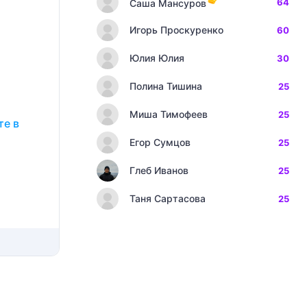
64
Саша Мансуров
Игорь Проскуренко
60
Юлия Юлия
30
Полина Тишина
25
Миша Тимофеев
25
те в
Егор Сумцов
25
Глеб Иванов
25
Таня Сартасова
25