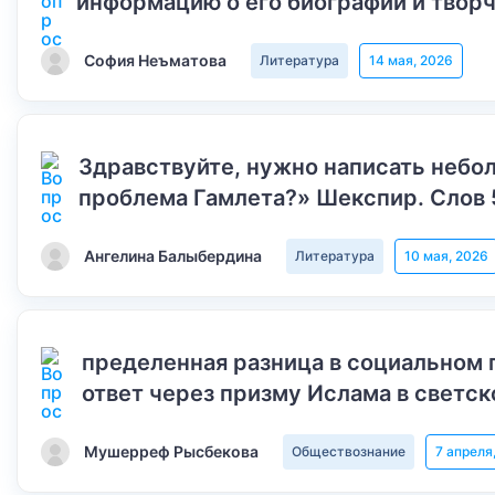
информацию о его биографии и творч
София Неъматова
Литература
14 мая, 2026
Здравствуйте, нужно написать небол
проблема Гамлета?» Шекспир. Слов 
Ангелина Балыбердина
Литература
10 мая, 2026
пределенная разница в социальном 
ответ через призму Ислама в светск
Мушерреф Рысбекова
Обществознание
7 апреля