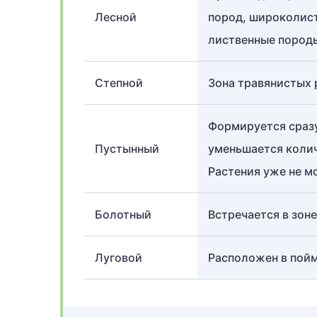
Лесной
пород, широколист
лиственные пород
Степной
Зона травянистых 
Формируется сразу
Пустынный
уменьшается колич
Растения уже не мо
Болотный
Встречается в зон
Луговой
Расположен в пойм