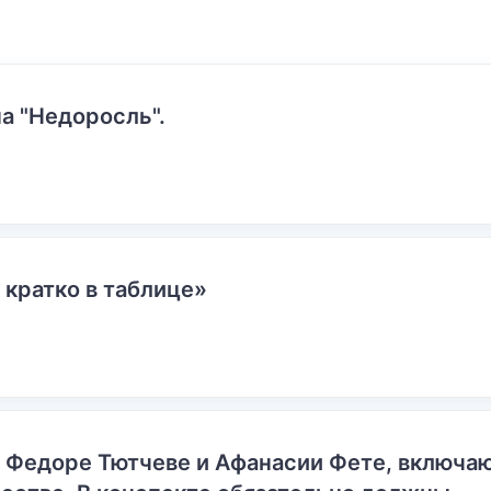
а "Недоросль".
 кратко в таблице»
о Федоре Тютчеве и Афанасии Фете, включ