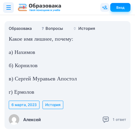
Вход
Образовака
❓
Вопросы
🏺
История
Какое имя лишнее, почему:
а) Нахимов
б) Корнилов
в) Сергей Муравьев Апостол
г) Ермолов
6 марта, 2023
История
Алексей
1
ответ