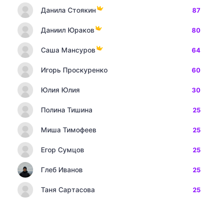
Данила Стоякин
87
Даниил Юраков
80
Саша Мансуров
64
Игорь Проскуренко
60
Юлия Юлия
30
Полина Тишина
25
Миша Тимофеев
25
Егор Сумцов
25
Глеб Иванов
25
Таня Сартасова
25