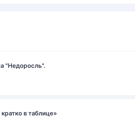
а "Недоросль".
 кратко в таблице»