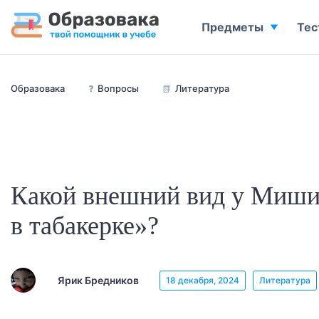
Предметы
Тес
Образовака
❓
Вопросы
📗
Литература
Какой внешний вид у Миши 
в табакерке»?
Ярик Бредников
18 декабря, 2024
Литература