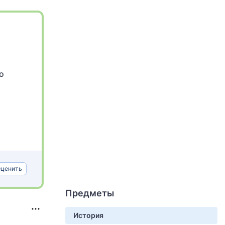
о
ценить
Предметы
История