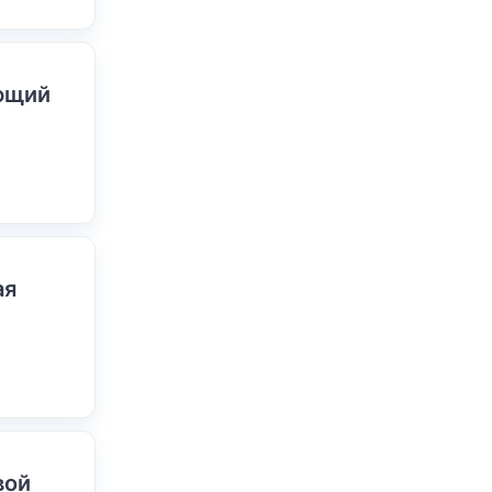
ающий
ая
вой