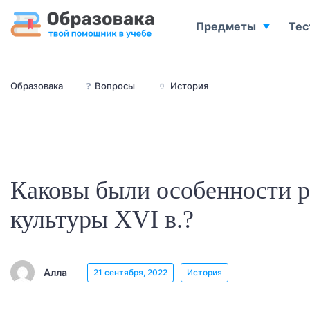
Предметы
Тес
Образовака
❓
Вопросы
🏺
История
Каковы были особенности р
культуры XVI в.?
Алла
21 сентября, 2022
История