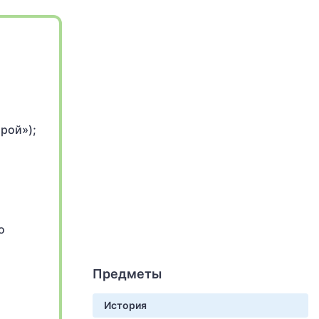
рой»);
о
Предметы
История