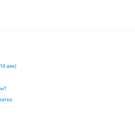
16 век)
ры?
ратко