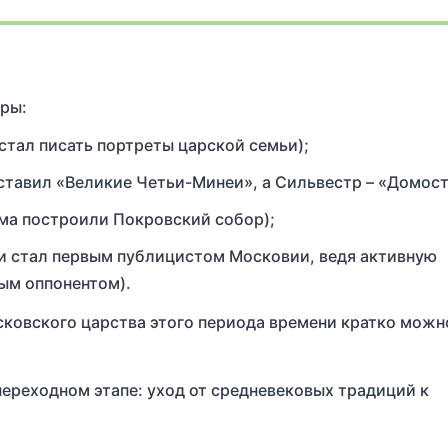
уры:
тал писать портреты царской семьи);
ставил «Великие Четьи-Минеи», а Сильвестр – «Домост
рма построили Покровский собор);
и стал первым публицистом Московии, ведя активную
ным оппонентом).
ковского царства этого периода времени кратко можн
переходном этапе: уход от средневековых традиций к