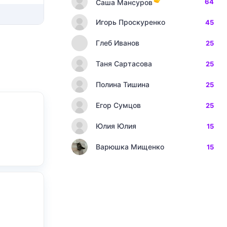
64
Саша Мансуров
Игорь Проскуренко
45
Глеб Иванов
25
Таня Сартасова
25
Полина Тишина
25
Егор Сумцов
25
Юлия Юлия
15
Варюшка Мищенко
15