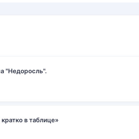
а "Недоросль".
 кратко в таблице»