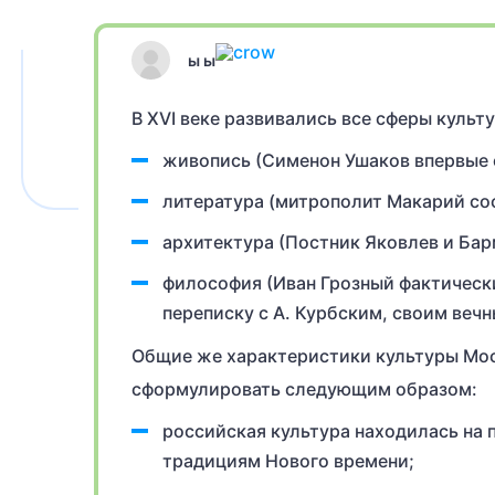
ы ы
В XVI веке развивались все сферы культ
живопись (Сименон Ушаков впервые с
литература (митрополит Макарий со
архитектура (Постник Яковлев и Ба
философия (Иван Грозный фактическ
переписку с А. Курбским, своим веч
Общие же характеристики культуры Мос
сформулировать следующим образом:
российская культура находилась на 
традициям Нового времени;