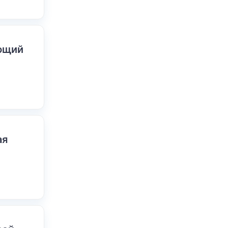
ающий
ая