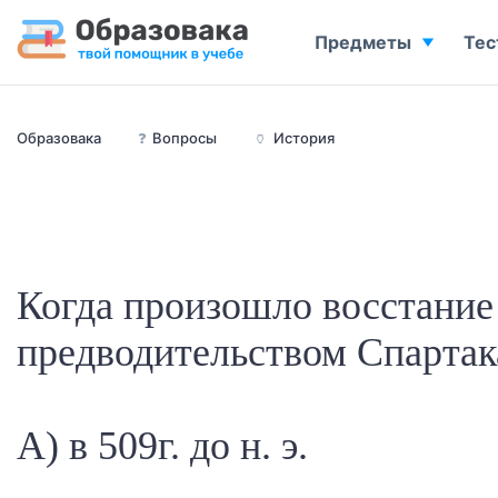
Предметы
Тес
Образовака
❓
Вопросы
🏺
История
Когда произошло восстание
предводительством Спарта
А) в 509г. до н. э.