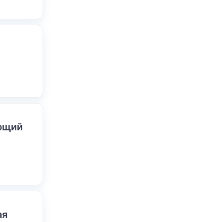
ающий
ая