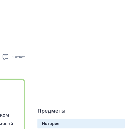
1
ответ
Предметы
аком
тичной
История