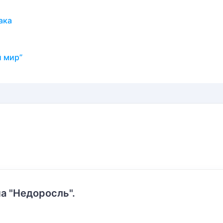
ака
й мир”
а "Недоросль".