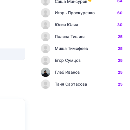
64
Саша Мансуров
Игорь Проскуренко
60
Юлия Юлия
30
Полина Тишина
25
Миша Тимофеев
25
Егор Сумцов
25
Глеб Иванов
25
Таня Сартасова
25