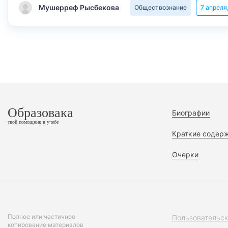
Мушерреф Рысбекова
Обществознание
7 апреля
Образовака
Биографии
твой помощник в учебе
Краткие содер
Очерки
Полное или частичное
Пользовательск
копирование материалов