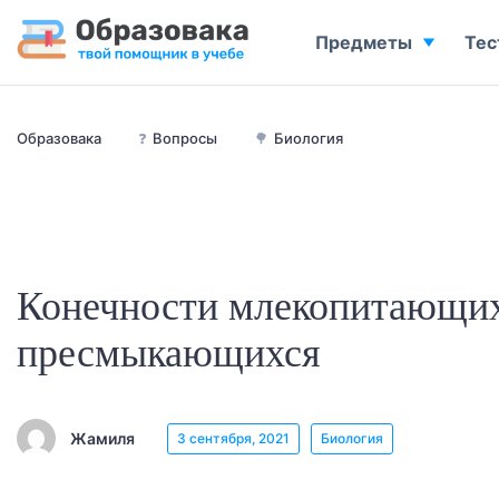
Предметы
Тес
Образовака
❓
Вопросы
🌳
Биология
Конечности млекопитающи
пресмыкающихся
Жамиля
3 сентября, 2021
Биология