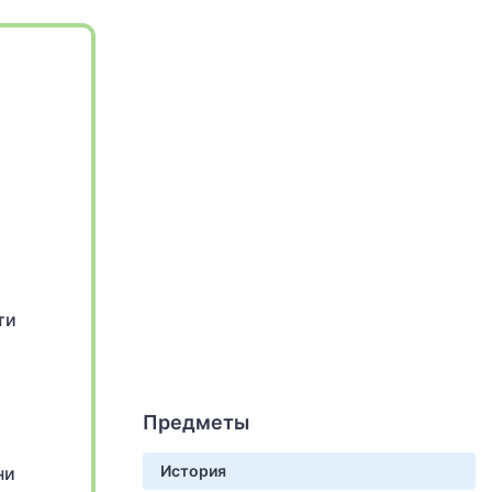
ти
Предметы
История
ни