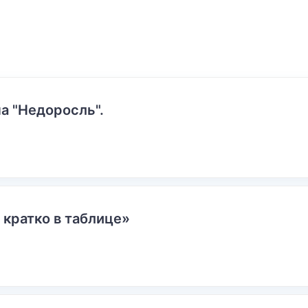
а "Недоросль".
 кратко в таблице»