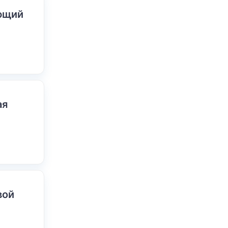
ающий
ая
вой