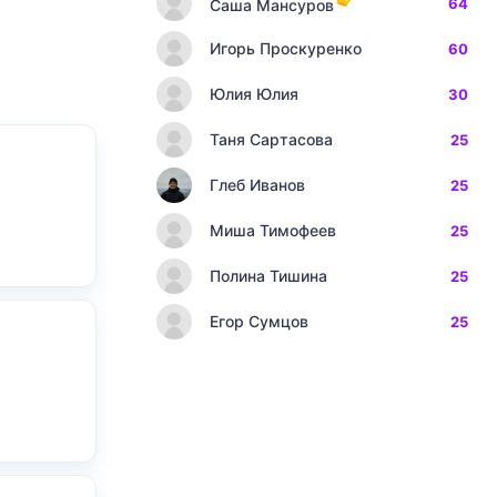
64
Саша Мансуров
Игорь Проскуренко
60
Юлия Юлия
30
Таня Сартасова
25
Глеб Иванов
25
Миша Тимофеев
25
Полина Тишина
25
Егор Сумцов
25