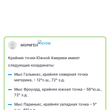
МОРИГЕН
Крайние точки Южной Америки имеют
следующие координаты:
Мыс Гальинас, крайняя северная точка
материка, – 12°с.ш., 72° з.д.
Мыс Фроуорд, крайняя южная точка – 56°ю.ш.,
72° з.д.
Мыс Париньяс, крайняя западная точка – 5°
с.ш., 81° з.д.