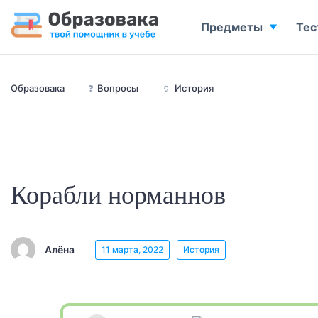
Предметы
Тес
Образовака
❓
Вопросы
🏺
История
Корабли норманнов
Алёна
11 марта, 2022
История