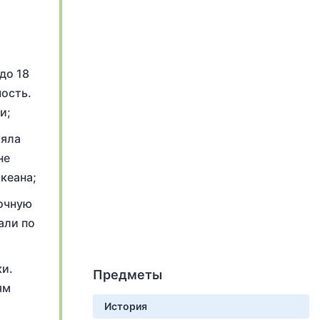
до 18
ность.
и;
ляла
не
кеана;
точную
али по
ки.
Предметы
ям
История