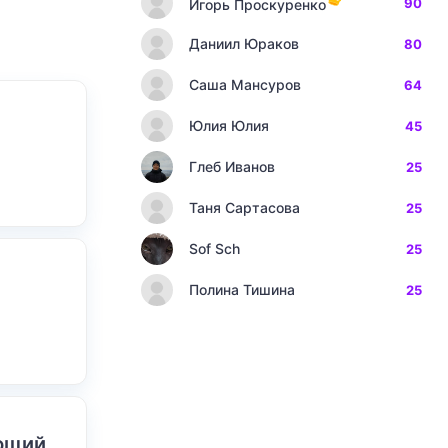
90
Игорь Проскуренко
Даниил Юраков
80
Саша Мансуров
64
Юлия Юлия
45
Глеб Иванов
25
Таня Сартасова
25
Sof Sch
25
Полина Тишина
25
ающий