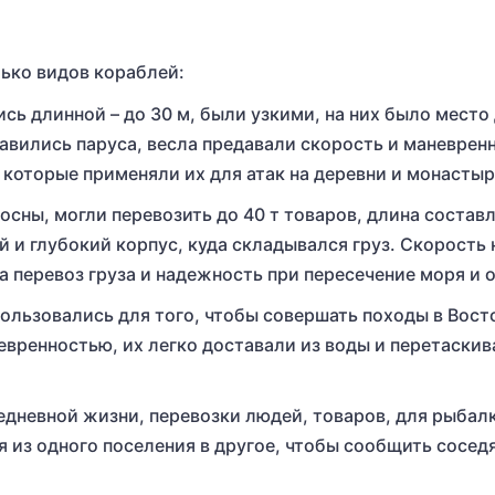
лько видов кораблей:
сь длинной – до 30 м, были узкими, на них было место 
тавились паруса, весла предавали скорость и маневрен
 которые применяли их для атак на деревни и монастыр
осны, могли перевозить до 40 т товаров, длина состав
й и глубокий корпус, куда складывался груз. Скорость 
а перевоз груза и надежность при пересечение моря и о
пользовались для того, чтобы совершать походы в Вос
евренностью, их легко доставали из воды и перетаскив
дневной жизни, перевозки людей, товаров, для рыбал
я из одного поселения в другое, чтобы сообщить сосед