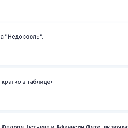
а "Недоросль".
 кратко в таблице»
о Федоре Тютчеве и Афанасии Фете, включ