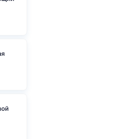
ая
вой