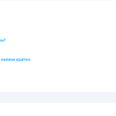
рн?
 океана кратко