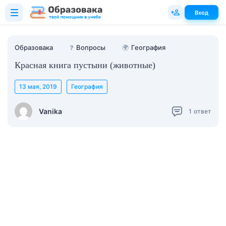
Вход
Образовака
❓
Вопросы
🌍
География
Красная книга пустыни (животные)
13 мая, 2019
География
Vanika
1
ответ