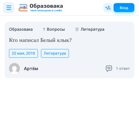
Вход
Образовака
❓
Вопросы
📗
Литература
Кто написал Белый клык?
22 мая, 2019
Литература
Артём
1
ответ