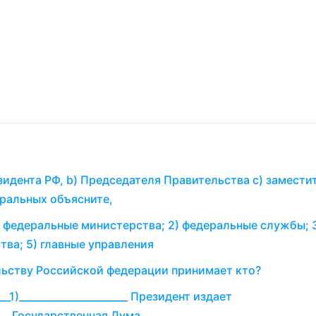
зидента РФ, b) Председателя Правительства c) замести
еральных объясните,
) федеральные министерства; 2) федеральные службы; 
тва; 5) главные управления
льству Российской федерации принимает кто?
__1)______________________ Президент издает
______ Государственная Дума