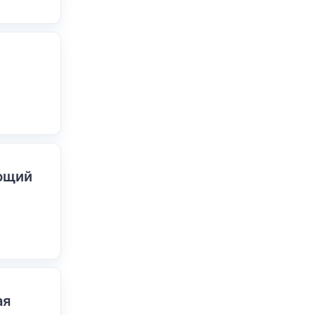
ающий
ая