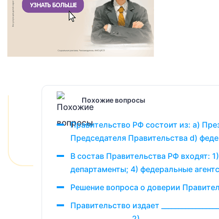
Похожие вопросы
Правительство РФ состоит из: a) Пре
Председателя Прави­тельства d) фед
В состав Правительства РФ входят: 1
департаменты; 4) федеральные агентс
Решение вопроса о доверии Правите
Правительство издает _________________
__________________2)___________________