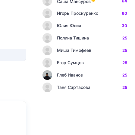
64
Саша Мансуров
Игорь Проскуренко
60
Юлия Юлия
30
Полина Тишина
25
Миша Тимофеев
25
Егор Сумцов
25
Глеб Иванов
25
Таня Сартасова
25