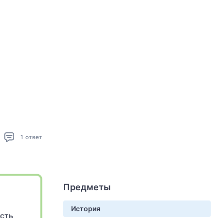
1
ответ
Предметы
История
ость