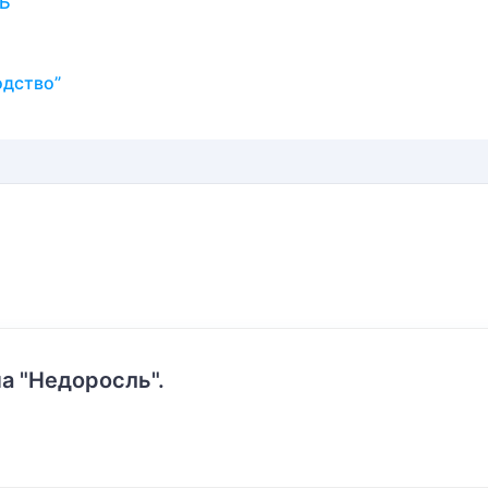
ТЬ
одство”
а "Недоросль".