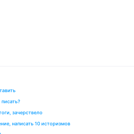
тавить
 писать?
тоги, зачерствело
ение, написать 10 историзмов