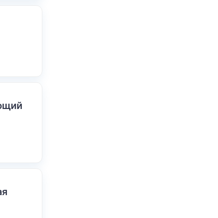
ающий
ая