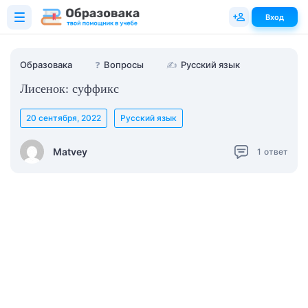
Вход
Образовака
❓
Вопросы
✍
Русский язык
Лисенок: суффикс
20 сентября, 2022
Русский язык
Matvey
1
ответ