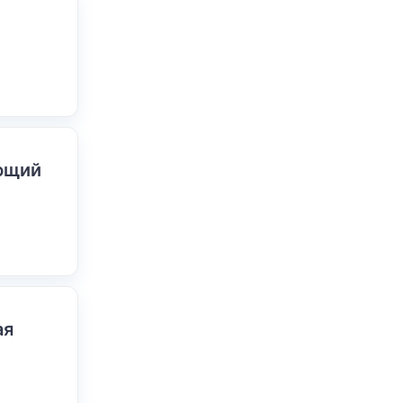
ающий
ая