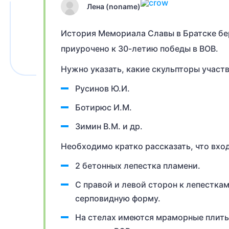
Лена (noname)
История Мемориала Славы в Братске бере
приурочено к 30-летию победы в ВОВ.
Нужно указать, какие скульпторы участв
Русинов Ю.И.
Ботирюс И.М.
Зимин В.М. и др.
Необходимо кратко рассказать, что вхо
2 бетонных лепестка пламени.
С правой и левой сторон к лепестка
серповидную форму.
На стелах имеются мраморные плиты