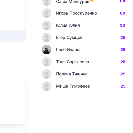
64
Саша Мансуров
Игорь Проскуренко
60
Юлия Юлия
30
Егор Сумцов
25
Глеб Иванов
25
Таня Сартасова
25
Полина Тишина
25
Миша Тимофеев
25