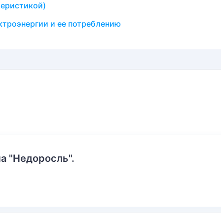
теристикой)
ктроэнергии и ее потреблению
а "Недоросль".