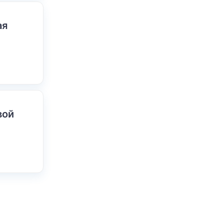
ая
вой