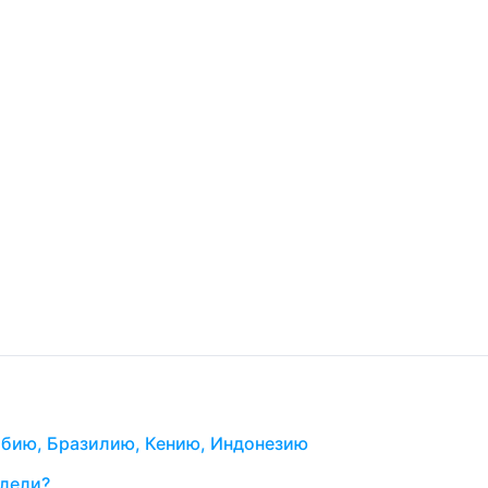
мбию, Бразилию, Кению, Индонезию
ллели?