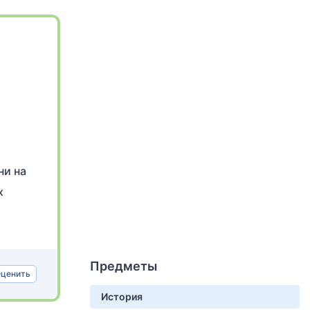
ни на
х
Предметы
ценить
История