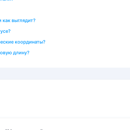
 как выглядит?
бусе?
ческие координаты?
овую длину?