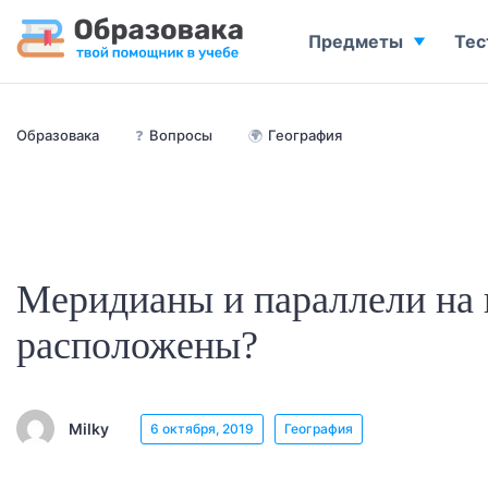
Предметы
Тес
Образовака
❓
Вопросы
🌍
География
Меридианы и параллели на 
расположены?
Milky
6 октября, 2019
География