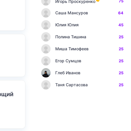
75
Игорь Проскуренко
Саша Мансуров
64
Юлия Юлия
45
Полина Тишина
25
Миша Тимофеев
25
Егор Сумцов
25
Глеб Иванов
25
Таня Сартасова
25
ающий