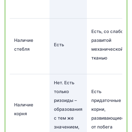
Есть, со слабо
Наличие
развитой
Есть
стебля
механической
тканью
Нет. Есть
только
Есть
ризоиды –
придаточные
Наличие
образования
корни,
корня
с тем же
развивающиеся
значением,
от побега