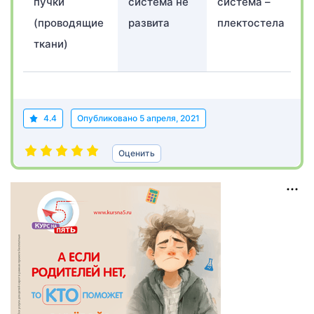
пучки
система не
система –
(проводящие
развита
плектостела
ткани)
4.4
Опубликовано
5 апреля, 2021
Оценить