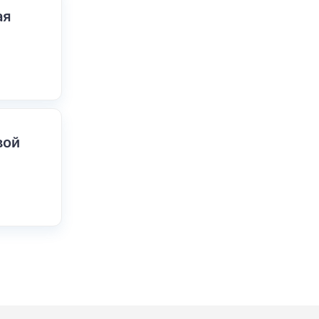
ая
вой