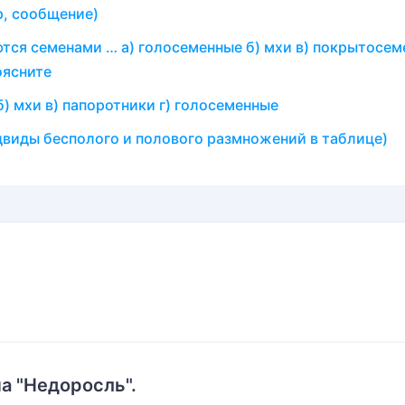
р, сообщение)
ся семенами … а) голосеменные б) мхи в) покрытосем
оясните
) мхи в) папоротники г) голосеменные
виды бесполого и полового размножений в таблице)
а "Недоросль".