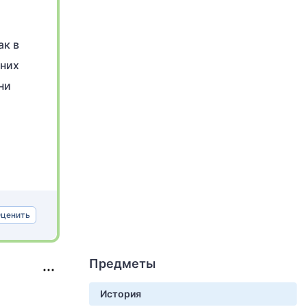
ак в
 них
ни
ценить
Предметы
История