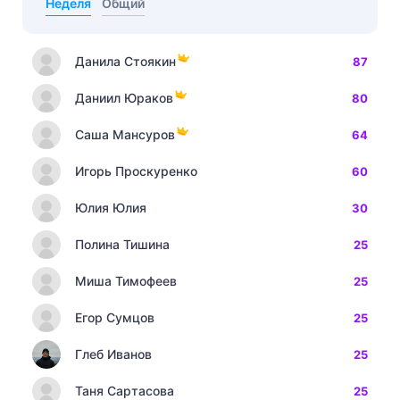
Неделя
Общий
Данила Стоякин
87
Даниил Юраков
80
Саша Мансуров
64
Игорь Проскуренко
60
Юлия Юлия
30
Полина Тишина
25
Миша Тимофеев
25
Егор Сумцов
25
Глеб Иванов
25
Таня Сартасова
25