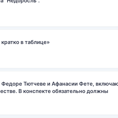
а "Недоросль".
 кратко в таблице»
о Федоре Тютчеве и Афанасии Фете, включ
естве. В конспекте обязательно должны