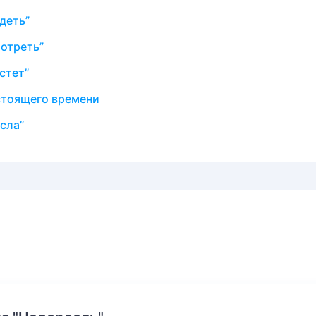
деть”
отреть”
стет”
стоящего времени
сла”