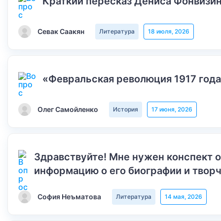
Краткий пересказ Дениса Фонвизин
Севак Саакян
Литература
18 июля, 2026
«Февральская революция 1917 года
Олег Самойленко
История
17 июня, 2026
Здравствуйте! Мне нужен конспект 
информацию о его биографии и творч
София Неъматова
Литература
14 мая, 2026