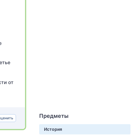
е
етье
сти от
Предметы
ценить
История