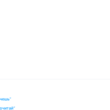
очешь”
очитай”