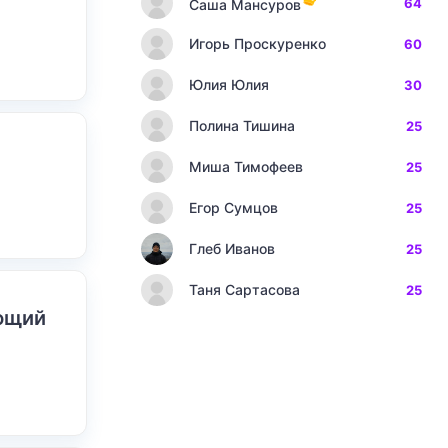
64
Саша Мансуров
Игорь Проскуренко
60
Юлия Юлия
30
Полина Тишина
25
Миша Тимофеев
25
Егор Сумцов
25
Глеб Иванов
25
Таня Сартасова
25
ающий