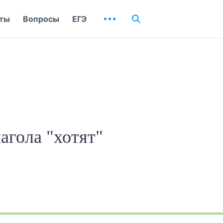
ты
Вопросы
ЕГЭ
агола "хотят"