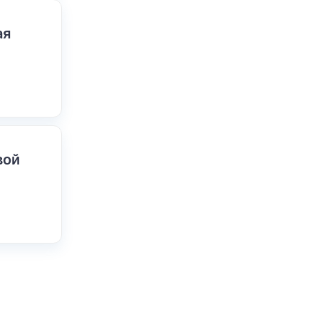
ая
вой