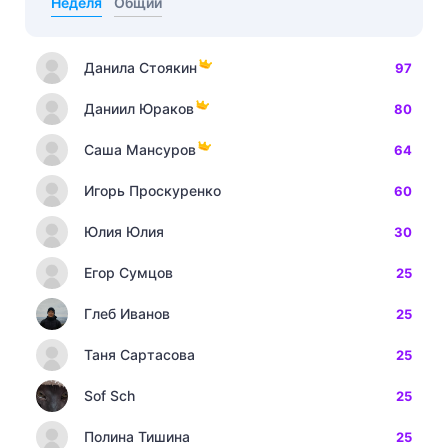
Неделя
Общий
Данила Стоякин
97
Даниил Юраков
80
Саша Мансуров
64
Игорь Проскуренко
60
Юлия Юлия
30
Егор Сумцов
25
Глеб Иванов
25
Таня Сартасова
25
Sof Sch
25
Полина Тишина
25