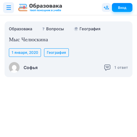
Вход
Образовака
❓
Вопросы
🌍
География
Мыс Челюскина
1 января, 2020
География
Софья
1
ответ