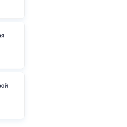
ая
вой