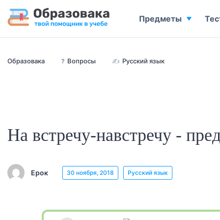
Предметы
Тес
Образовака
❓
Вопросы
✍
Русский язык
На встречу-навстречу - пре
Ерок
30 ноября, 2018
Русский язык