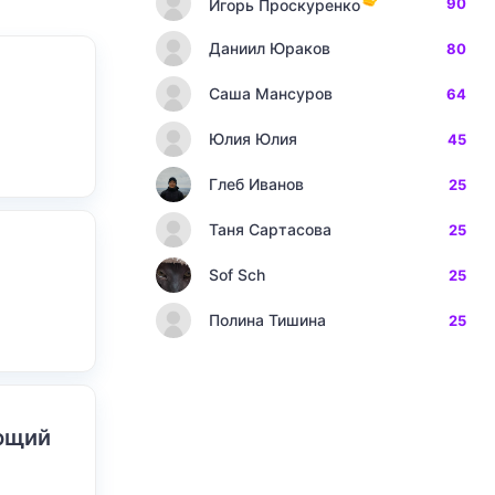
90
Игорь Проскуренко
Даниил Юраков
80
Саша Мансуров
64
Юлия Юлия
45
Глеб Иванов
25
Таня Сартасова
25
Sof Sch
25
Полина Тишина
25
ающий