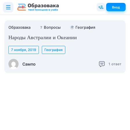
Вход
Образовака
❓
Вопросы
🌍
География
Народы Австралии и Океании
7 ноября, 2019
География
Сампо
1
ответ