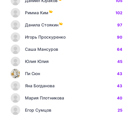
Даниил Юраков
105
Римма Ким
102
Данила Стоякин
97
Игорь Проскуренко
90
Саша Мансуров
64
Юлия Юлия
45
Пи Сюн
43
Яна Богданова
43
Мария Плотникова
40
Егор Сумцов
25