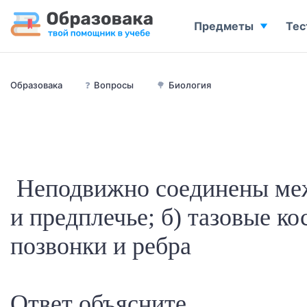
Предметы
Тес
Образовака
❓
Вопросы
🌳
Биология
Неподвижно соединены меж
и предплечье; б) тазовые кос
позвонки и ребра
Ответ объясните