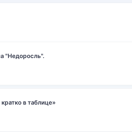
а "Недоросль".
 кратко в таблице»