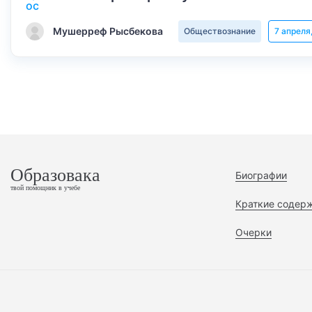
Мушерреф Рысбекова
Обществознание
7 апреля
Образовака
Биографии
твой помощник в учебе
Краткие содер
Очерки