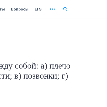
ты
Вопросы
ЕГЭ
ду собой: а) плечо
ти; в) позвонки; г)