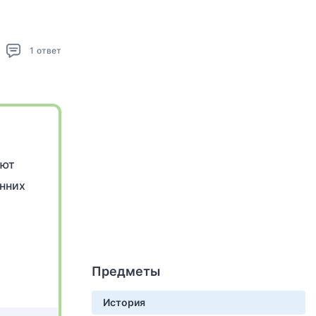
1
ответ
уют
енних
Предметы
История