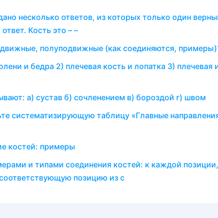
ано несколько ответов, из которых только один верный
твет. Кость это – –
одвижные, полуподвижные (как соединяются, примеры
ени и бедра 2) плечевая кость и лопатка 3) плечевая 
ают: а) сустав б) сочленением в) бороздой г) швом
вьте систематизирующую таблицу «Главные направлени
е костей: примеры
ерами и типами соединения костей: к каждой позиции
 соответствующую позицию из с