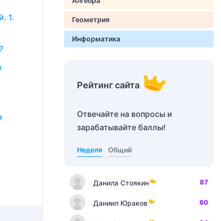
Алгебра
. 1.
Геометрия
Информатика
)?
и
Рейтинг сайта
Отвечайте на вопросы и
я
зарабатывайте баллы!
Неделя
Общий
,
87
Данила Стоякин
80
Даниил Юраков