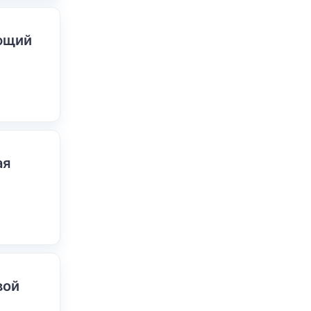
ающий
ая
вой