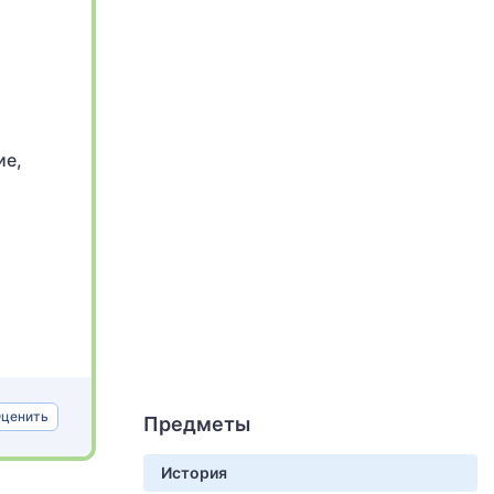
ие,
ценить
Предметы
История