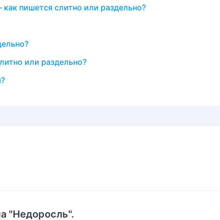
 как пишется слитно или раздельно?
дельно?
слитно или раздельно?
я?
а "Недоросль".