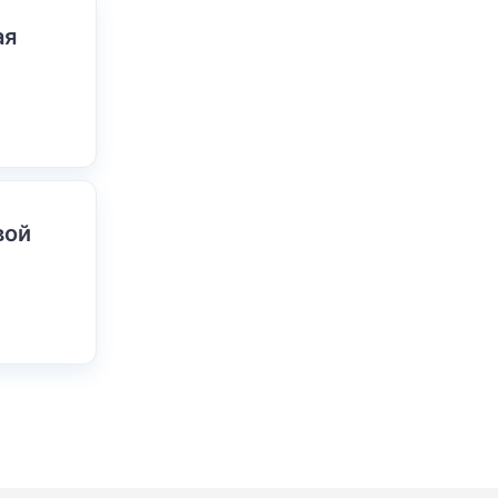
ая
вой