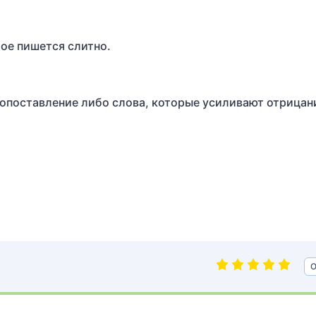
рое пишется слитно.
опоставление либо слова, которые усиливают отрицан
О