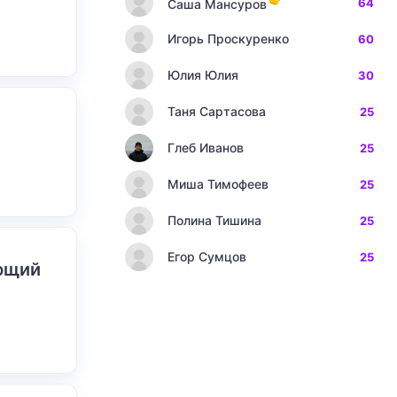
64
Саша Мансуров
Игорь Проскуренко
60
Юлия Юлия
30
Таня Сартасова
25
Глеб Иванов
25
Миша Тимофеев
25
Полина Тишина
25
Егор Сумцов
25
ающий