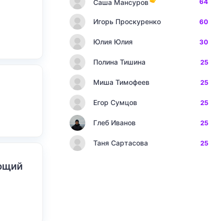
64
Саша Мансуров
Игорь Проскуренко
60
Юлия Юлия
30
Полина Тишина
25
Миша Тимофеев
25
Егор Сумцов
25
Глеб Иванов
25
Таня Сартасова
25
ающий