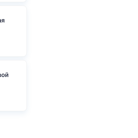
ая
вой