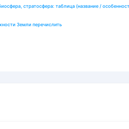
иосфера, стратосфера: таблица (название / особеннос
рхности Земли перечислить