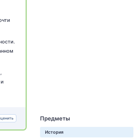
очти
ности.
данном
,
 и
Предметы
ценить
История