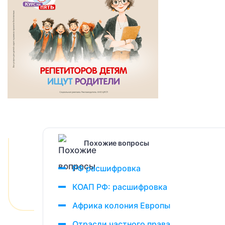
Похожие вопросы
РФ расшифровка
КОАП РФ: расшифровка
Африка колония Европы
Отрасли частного права