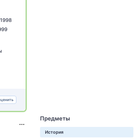
 1998
999
ы
ценить
Предметы
История