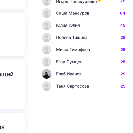
75
Игорь Проскуренко
Саша Мансуров
64
Юлия Юлия
45
Полина Тишина
25
Миша Тимофеев
25
Егор Сумцов
25
ающий
Глеб Иванов
25
Таня Сартасова
25
ая