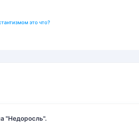
стантизмом это что?
а "Недоросль".