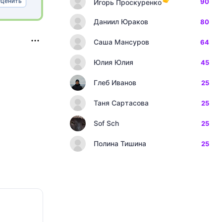
ценить
90
Игорь Проскуренко
Даниил Юраков
80
Саша Мансуров
64
Юлия Юлия
45
Глеб Иванов
25
Таня Сартасова
25
Sof Sch
25
Полина Тишина
25