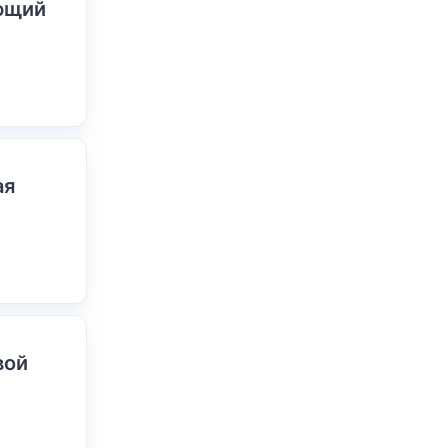
ающий
ая
вой