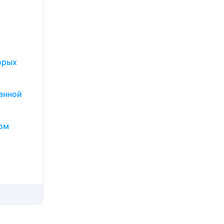
орых
анной
вом