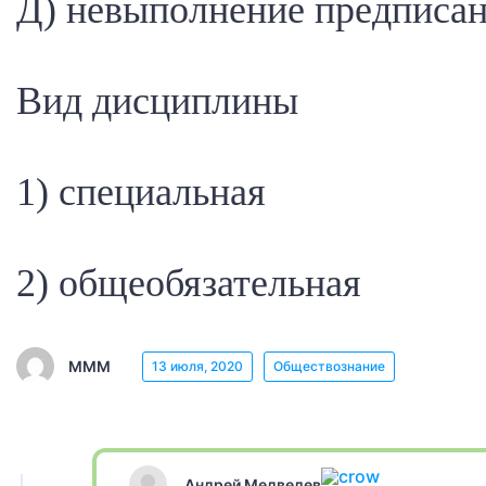
Д) невыполнение предписан
Вид дисциплины
1) специальная
2) общеобязательная
МММ
13 июля, 2020
Обществознание
Андрей Медведев