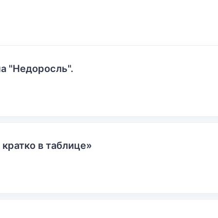
а "Недоросль".
 кратко в таблице»