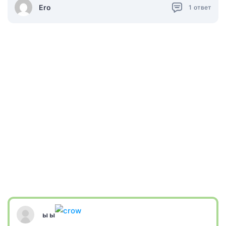
Ero
1
ответ
ы ы