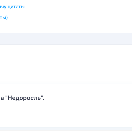
ичу цитаты
аты)
а "Недоросль".