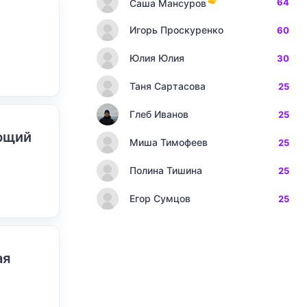
64
Саша Мансуров
Игорь Проскуренко
60
Юлия Юлия
30
Таня Сартасова
25
Глеб Иванов
25
ающий
Миша Тимофеев
25
Полина Тишина
25
Егор Сумцов
25
ая