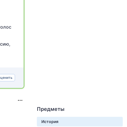
голос
я
ссию,
ценить
Предметы
История