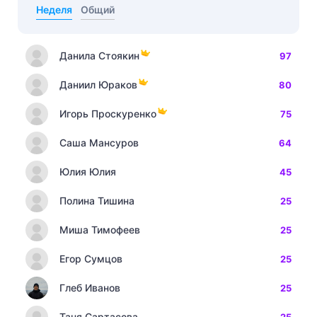
Неделя
Общий
Данила Стоякин
97
Даниил Юраков
80
Игорь Проскуренко
75
Саша Мансуров
64
Юлия Юлия
45
Полина Тишина
25
Миша Тимофеев
25
Егор Сумцов
25
Глеб Иванов
25
Таня Сартасова