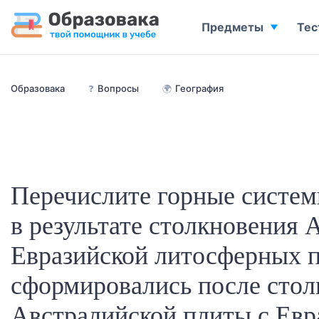
Предметы
Тес
Образовака
❓
Вопросы
🌍
География
Перечислите горные систем
в результате столкновения 
Евразийской литосферных п
сформировались после стол
Австралийской плиты с Евр