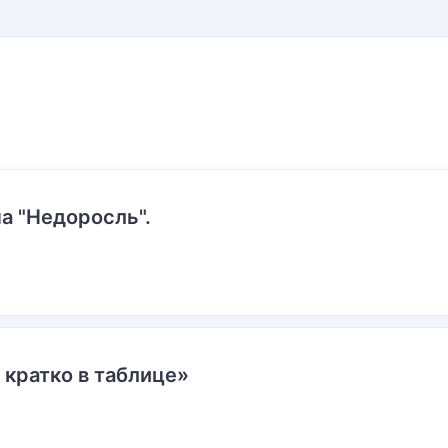
а "Недоросль".
 кратко в таблице»