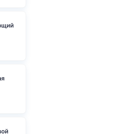
ающий
ая
вой