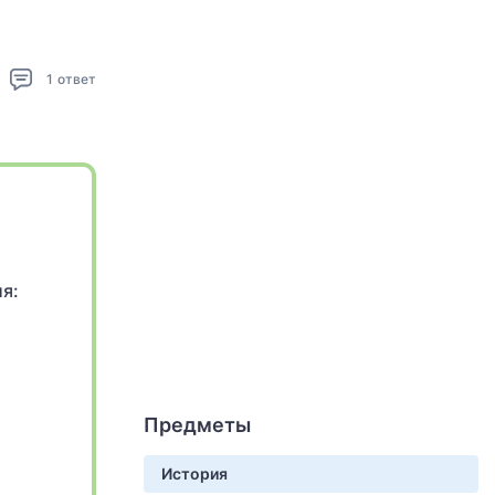
1
ответ
я:
Предметы
История