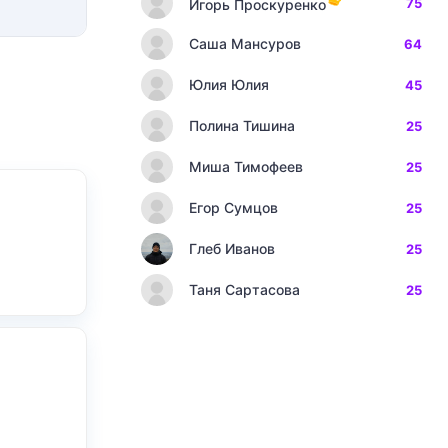
75
Игорь Проскуренко
Саша Мансуров
64
Юлия Юлия
45
Полина Тишина
25
Миша Тимофеев
25
Егор Сумцов
25
Глеб Иванов
25
Таня Сартасова
25