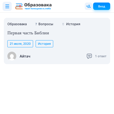
Вход
Образовака
❓
Вопросы
🏺
История
Первая часть Библии
21 июля, 2020
История
Айтач
1
ответ