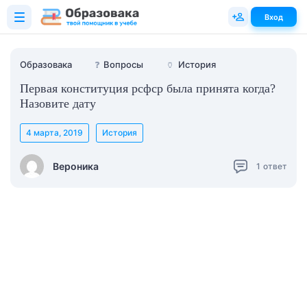
Вход
Образовака
❓
Вопросы
🏺
История
Первая конституция рсфср была принята когда?
Назовите дату
4 марта, 2019
История
Вероника
1
ответ