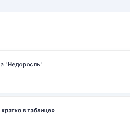
а "Недоросль".
 кратко в таблице»