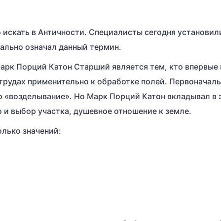
искать в Античности. Специалисты сегодня установил
чально означал данный термин.
 Марк Порций Катон Старший является тем, кто впервые
 трудах применительно к обработке полей. Первоначал
ло «возделывание». Но Марк Порций Катон вкладывал в 
о и выбор участка, душевное отношение к земле.
олько значений: