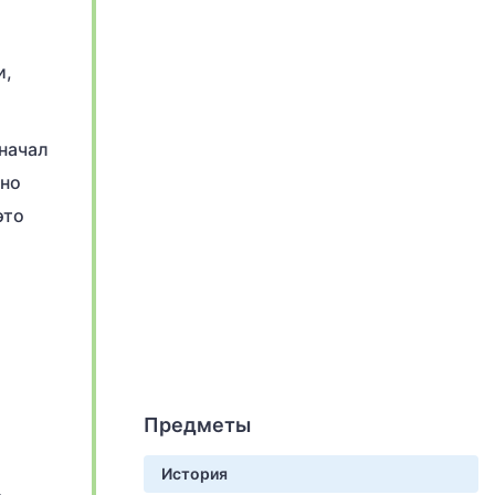
и,
 начал
ьно
это
Предметы
История