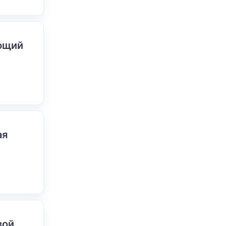
ающий
ая
вой