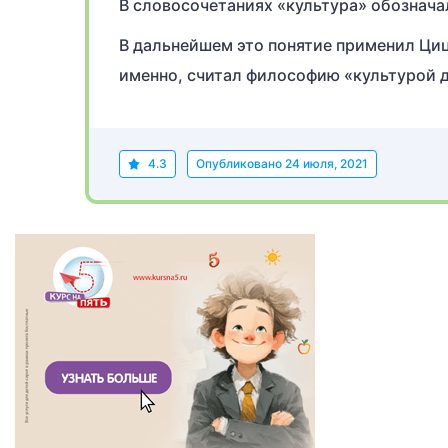
В словосочетаниях «культура» обозначал
В дальнейшем это понятие применил Циц
именно, считал философию «культурой 
4.3
Опубликовано
24 июля, 2021