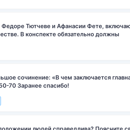
о Федоре Тютчеве и Афанасии Фете, включ
естве. В конспекте обязательно должны
ьшое сочинение: «В чем заключается главн
50-70 Заранее спасибо!
положении людей справедлива? Поясните с