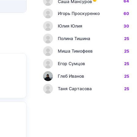
64
Саша Мансуров
Игорь Проскуренко
60
Юлия Юлия
30
Полина Тишина
25
Миша Тимофеев
25
Егор Сумцов
25
Глеб Иванов
25
Таня Сартасова
25