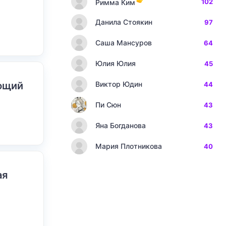
102
Римма Ким
Данила Стоякин
97
Саша Мансуров
64
Юлия Юлия
45
ающий
Виктор Юдин
44
Пи Сюн
43
Яна Богданова
43
Мария Плотникова
40
ая