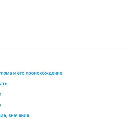
гизма и его происхождение
ать
и
а
ие, значение