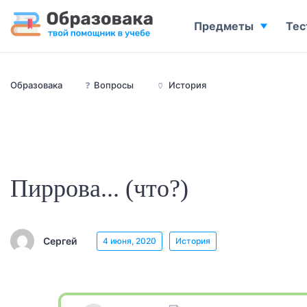
Предметы
Тес
Образовака
❓
Вопросы
🏺
История
Пиррова... (что?)
Сергей
4 июня, 2020
История