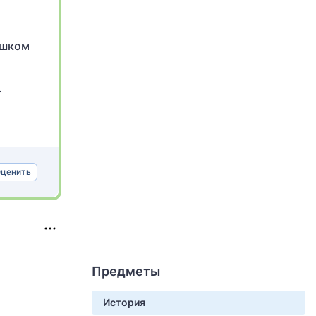
ишком
.
ценить
Предметы
История