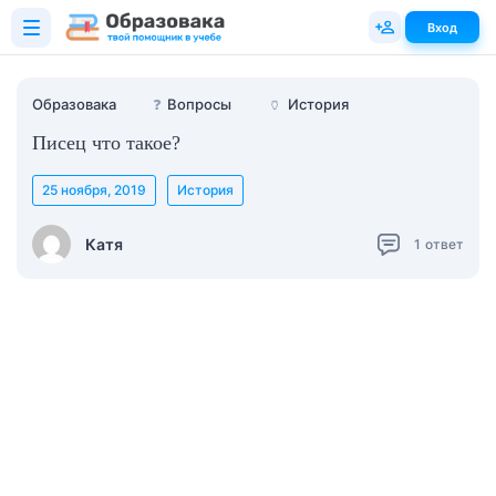
Вход
Образовака
❓
Вопросы
🏺
История
Писец что такое?
25 ноября, 2019
История
Катя
1
ответ