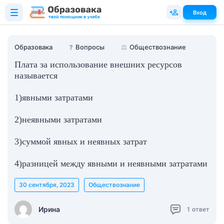
Вход
Образовака
❓
Вопросы
⚖️
Обществознание
Плата за использование внешних ресурсов
называется
1)явными затратами
2)неявными затратами
3)суммой явных и неявных затрат
4)разницей между явными и неявными затратами
30 сентября, 2023
Обществознание
Ирина
1
ответ