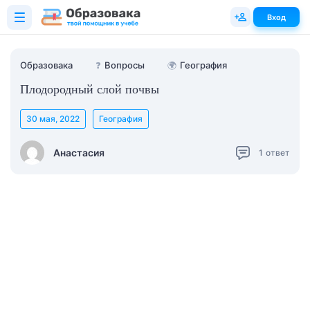
Вход
Образовака
❓
Вопросы
🌍
География
Плодородный слой почвы
30 мая, 2022
География
Анастасия
1
ответ