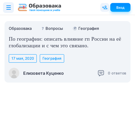
Вход
Образовака
❓
Вопросы
🌍
География
По географии: описать влияние гп России на её
глобализации и с чем это связано.
17 мая, 2020
География
Елизовета Куценко
0
ответов